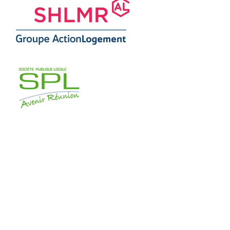
2012
EXISTE
DEPUIS
200
PROJETS
RÉALISÉS
-
15