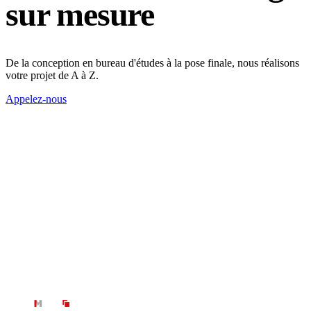
sur mesure
bienven
De la conception en bureau d'études à la pose finale, nous réalisons
Entreprise de métallerie depuis 2012
votre projet de A à Z.
Appelez-nous
Technique
Métal
Réunion
Métallerie · Métallo-bois · Ferronnerie : fabrication et pose sur
mesure à La Réunion.