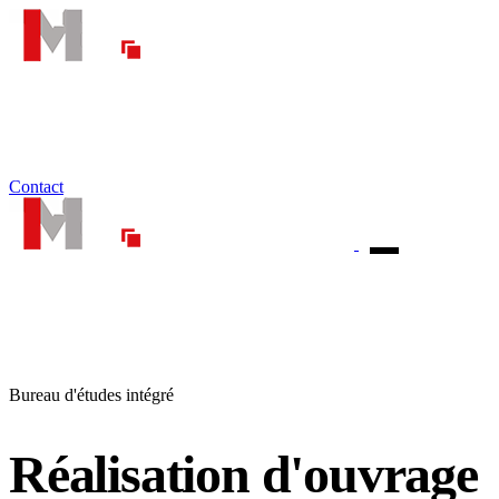
Accueil TMR
+
Nos Filiales
+
Nos Réalisations
+
MÉDIAS
+
Contact
Techniq
Bureau d'études intégré
Réalisation
d'ouvrage