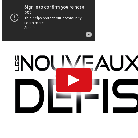
" Toujours à la recherche de la perfection, TMR
lance Thermolaquage Industrie Réunion. "